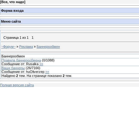
[
Все, что надо
]
Форма входа
Меню сайта
Страница
1
из
1
1
~Форум~
»
Реклама
»
Баннерообмен
Баннерообмен
Правила баннерообмена
(
0
/
1088
)
Сообщение от:
Rusalka
»»
Ваши баннеры
(
26
/
7166
)
Сообщение от:
huOliverzep
»»
Найдено
2
тем. На странице показано
2
тем.
Полная версия сайта